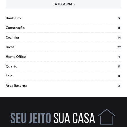
CATEGORIAS
Banheiro
9
Construção
8
Cozinha
14
Dicas
27
Home Office
4
Quarto
5
Sala
8
Área Externa
3